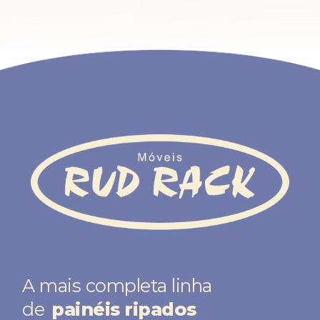
A mais completa linha
mesas para computa
de
painéis ripados