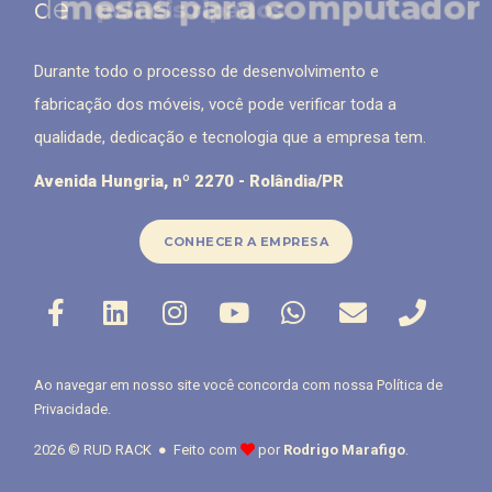
mesas para computador
de
painéis ripados
Durante todo o processo de desenvolvimento e
fabricação dos móveis, você pode verificar toda a
qualidade, dedicação e tecnologia que a empresa tem.
Avenida Hungria, nº 2270 - Rolândia/PR
CONHECER A EMPRESA
Ao navegar em nosso site você concorda com nossa
Política de
Privacidade
.
2026 © RUD RACK ● Feito com
por
Rodrigo Marafigo
.