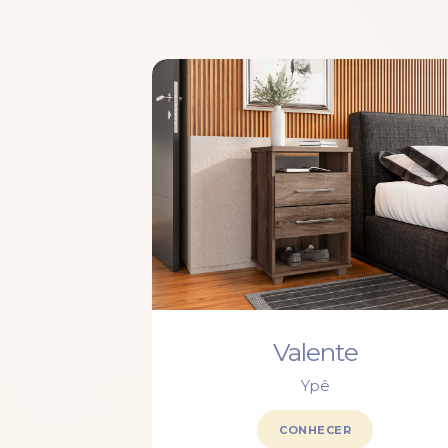
Valente
Ypê
CONHECER