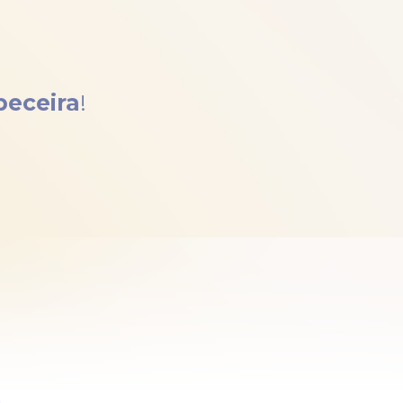
beceira
!