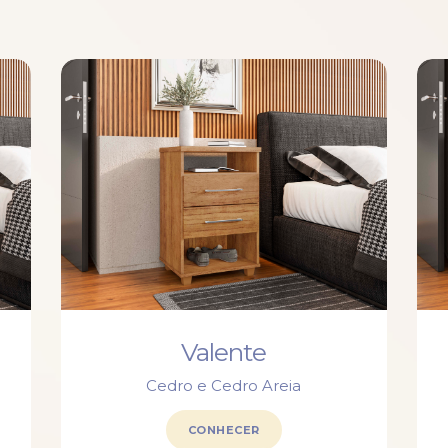
Valente
Cedro e Cedro Areia
CONHECER