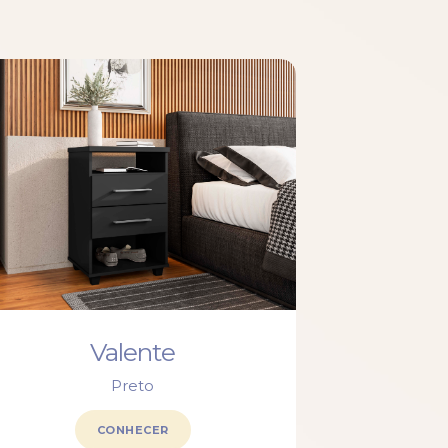
Valente
Preto
CONHECER